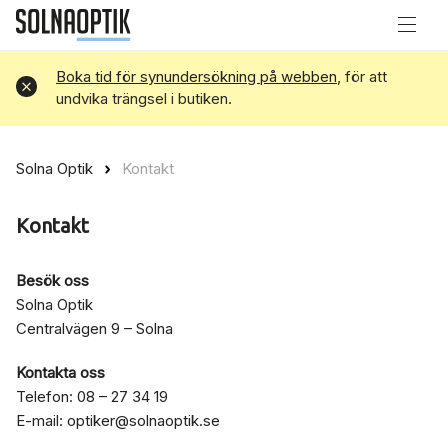
Boka tid för synundersökning på webben
, för att
Avvisa
undvika trängsel i butiken.
Solna Optik
Kontakt
Kontakt
Besök oss
Solna Optik
Centralvägen 9 – Solna
Kontakta oss
Telefon: 08 – 27 34 19
E-mail:
optiker@solnaoptik.se