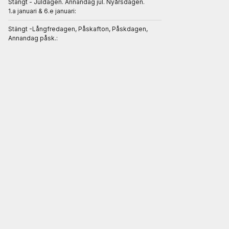
Stängt - Juldagen. Annandag jul. Nyårsdagen.
1.a januari & 6.e januari:
Stängt -Långfredagen, Påskafton, Påskdagen,
Annandag påsk.: